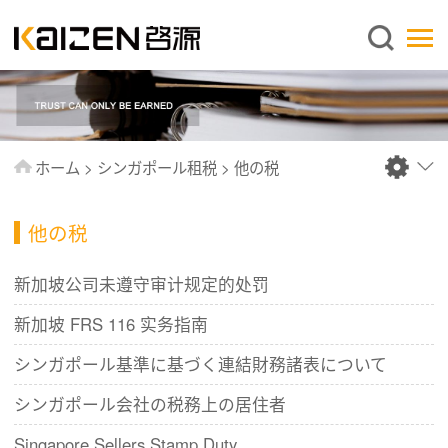
日本語
ホーム
企業情報
事業内容
ホーム
>
シンガポール租税
>
他の税
ニュース
情報
他の税
出版物
新加坡公司未遵守审计规定的处罚
よくあるご質問
新加坡 FRS 116 实务指南
お問い合わせ
シンガポール基準に基づく連結財務諸表について
シンガポール会社の税務上の居住者
Singapore Sellers Stamp Duty