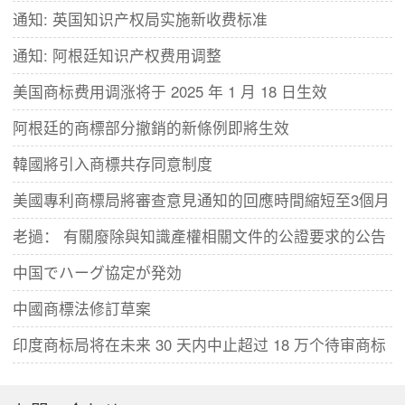
通知: 英国知识产权局实施新收费标准
通知: 阿根廷知识产权费用调整
美国商标费用调涨将于 2025 年 1 月 18 日生效
阿根廷的商標部分撤銷的新條例即將生效
韓國將引入商標共存同意制度
美國專利商標局將審查意見通知的回應時間縮短至3個月
老撾： 有關廢除與知識產權相關文件的公證要求的公告
中国でハーグ協定が発効
中國商標法修訂草案
​印度商标局将在未来 30 天内中止超过 18 万个待审商标