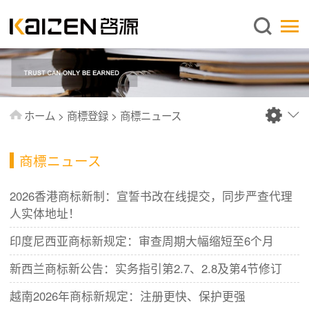
日本語
ホーム
企業情報
事業内容
ホーム
>
商標登録
>
商標ニュース
ニュース
情報
商標ニュース
出版物
2026香港商标新制：宣誓书改在线提交，同步严查代理
よくあるご質問
人实体地址！
お問い合わせ
印度尼西亚商标新规定：审查周期大幅缩短至6个月
新西兰商标新公告：实务指引第2.7、2.8及第4节修订
越南2026年商标新规定：注册更快、保护更强