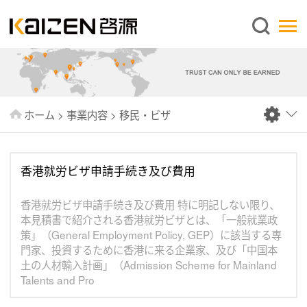
日本語
ホーム
企業情報
事業内容
ホーム
>
事業内容
>
移民・ビザ
ニュース
情報
香港就労ビザ申請手続き及び費用
出版物
よくあるご質問
香港就労ビザ申請手続き及び費用 特に明記しない限り、
本見積書で紹介される香港就労ビザとは、「一般就業政
お問い合わせ
策」（General Employment Policy, GEP）に該当する専
門家、投資するために香港に来る企業家、及び「中国本
土の人材輸入計画」（Admission Scheme for Mainland
Talents and Pro