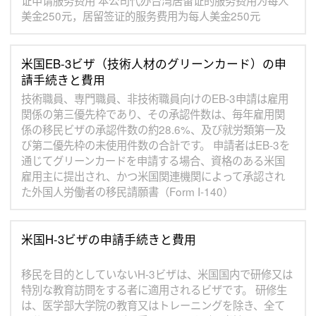
证申请服务费用 本公司代办台湾居留证的服务费用为每人
美金250元，居留签证的服务费用为每人美金250元
米国EB-3ビザ（技術人材のグリーンカード）の申
請手続きと費用
技術職員、専門職員、非技術職員向けのEB-3申請は雇用
関係の第三優先枠であり、その承認件数は、毎年雇用関
係の移民ビザの承認件数の約28.6%、及び就労類第一及
び第二優先枠の未使用件数の合計です。 申請者はEB-3を
通じてグリーンカードを申請する場合、資格のある米国
雇用主に提出され、かつ米国関連機関によって承認され
た外国人労働者の移民請願書（Form I-140）
米国H-3ビザの申請手続きと費用
移民を目的としていないH-3ビザは、米国国内で研修又は
特別な教育訪問をする者に適用されるビザです。 研修生
は、医学部大学院の教育又はトレーニングを除き、全て