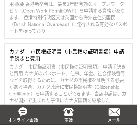
用 概要 香港新卒者は、最長3年間有効なオープンワーク
ビサ（Open Work Permit:OWP）を申請する資格があり
ます。 香港特別行政区又は英国から海外在住英国民
（British National Overseas）に発行される有効なパスポ
ートを持っており
カナダ – 市民権証明書（市民権の証明書類）申請
手続きと費用
カナダ – 市民権証明書（市民権の証明書類） 申請手続き
と費用 カナダのパスポート、仕事、年金、社会保険番号
などを取得するために、カナダの市民権を証明する必要
がある場合、カナダ政府に市民権証明書（Citizenship
Certificate）を申請することができます。当該申請は、カ
ナダ国外で生まれた子供にカナダ国籍を継承した
オンライン会話
電話
メール
英国 – 海外事業単独代表者ビザの申請手続きと
費用
英国 – 海外事業単独代表者ビザの申請手続きと費用 海