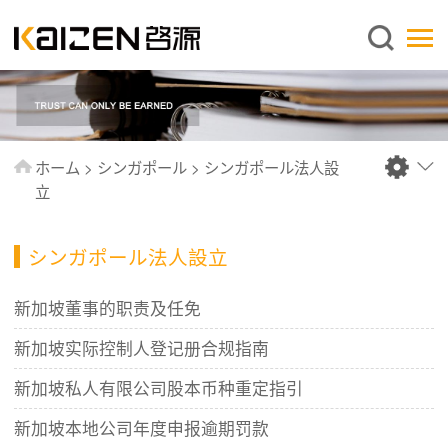
日本語
ホーム
企業情報
事業内容
ホーム
>
シンガポール
>
シンガポール法人設
ニュース
立
情報
シンガポール法人設立
出版物
よくあるご質問
新加坡董事的职责及任免
お問い合わせ
新加坡实际控制人登记册合规指南
新加坡私人有限公司股本币种重定指引
新加坡本地公司年度申报逾期罚款