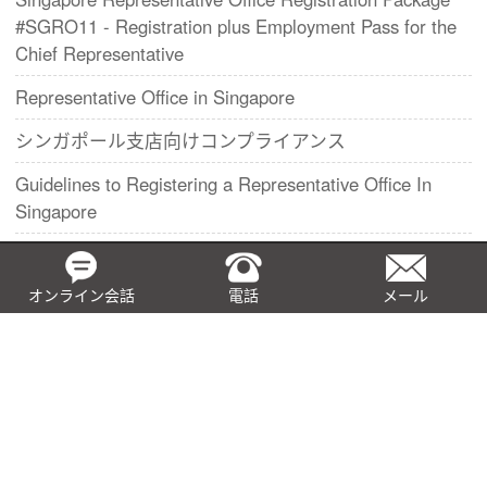
#SGRO11 - Registration plus Employment Pass for the
Chief Representative
Representative Office in Singapore
シンガポール支店向けコンプライアンス
Guidelines to Registering a Representative Office In
Singapore
Differences between a Branch Office and a Subsidiary
Company in Singapore
オンライン会話
電話
メール
Guide to Singapore Branch Office Registration
Guide to Continuing Obligations of a Singapore Branch
of a Foreign Company
Advantages and Disadvantages of Singapore Private
Limited Company