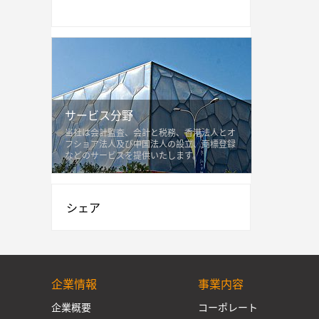
サービス分野
当社は会計監査、会計と税務、香港法人とオ
フショア法人及び中国法人の設立、商標登録
などのサービスを提供いたします。
シェア
企業情報
事業内容
企業概要
コーポレート