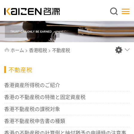
日本語
ホーム
企業情報
事業内容
ホーム
>
香港租税
>
不動産税
ニュース
情報
不動産税
出版物
香港資産所得税のご紹介
よくあるご質問
香港の不動産税の特徴と固定資産税
お問い合わせ
香港不動産税の課税対象
香港不動産税申告書の種類
香港の不動産税の計算例と納付猶予の申請時の注意事