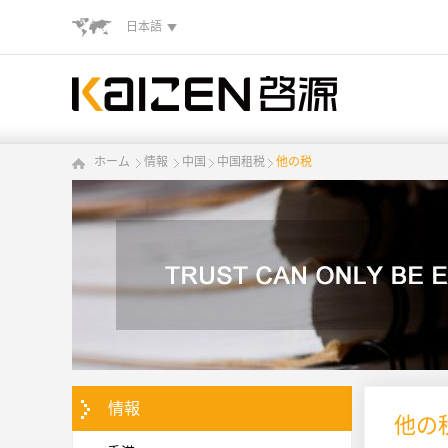
日本語
ホーム
情報
中国
中国租税
他の税
情報
他の