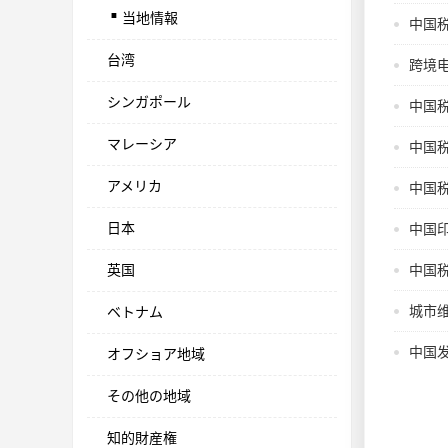
.
当地情報
中国税
台湾
跨境
シンガポール
中国
マレーシア
中国税
アメリカ
中国税
日本
中国
英国
中国税
城市
ベトナム
中国
オフショア地域
その他の地域
知的財産権