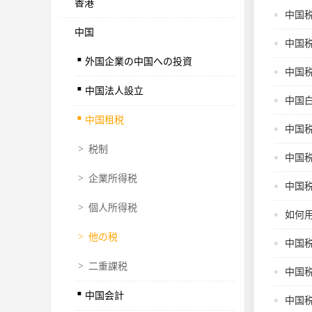
香港
中国税
中国
.
中国
外国企業の中国への投資
.
中国
中国法人設立
.
中国
中国租税
中国
>
税制
中国
>
企業所得税
中国
>
個人所得税
如何
>
他の税
中国
>
二重課税
.
中国
中国会計
中国