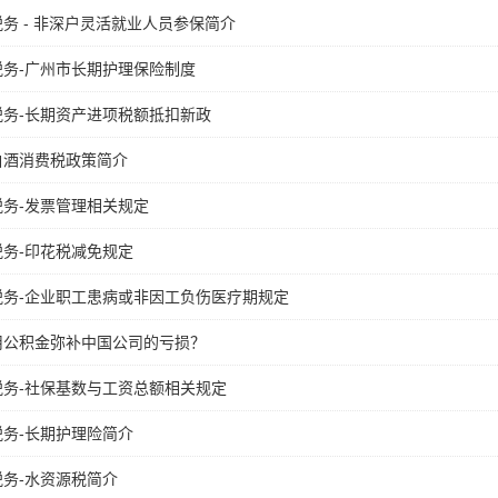
务 - 非深户灵活就业人员参保简介
税务-广州市长期护理保险制度
税务-长期资产进项税额抵扣新政
白酒消费税政策简介
税务-发票管理相关规定
税务-印花税减免规定
税务-企业职工患病或非因工负伤医疗期规定
用公积金弥补中国公司的亏损？
税务-社保基数与工资总额相关规定
税务-长期护理险简介
税务-水资源税简介