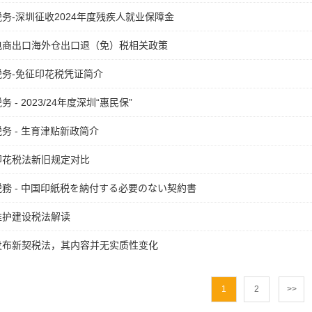
务-深圳征收2024年度残疾人就业保障金
电商出口海外仓出口退（免）税相关政策
税务-免征印花税凭证简介
务 - 2023/24年度深圳“惠民保”
务 - 生育津贴新政简介
印花税法新旧规定对比
務 - 中国印紙税を納付する必要のない契約書
维护建设税法解读
发布新契税法，其内容并无实质性变化
1
2
>>