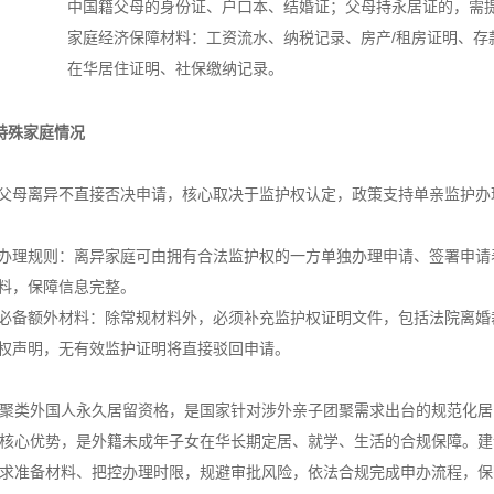
中国籍父母的身份证、户口本、结婚证；父母持永居证的，需
家庭经济保障材料：工资流水、纳税记录、房产/租房证明、存
在华居住证明、社保缴纳记录。
特殊家庭情况
父母离异不直接否决申请，核心取决于监护权认定，政策支持单亲监护办
办理规则：离异家庭可由拥有合法监护权的一方单独办理申请、签署申请
料，保障信息完整。
必备额外材料：除常规材料外，必须补充监护权证明文件，包括法院离婚
权声明，无有效监护证明将直接驳回申请。
聚类外国人永久居留资格，是国家针对涉外亲子团聚需求出台的规范化居
核心优势，是外籍未成年子女在华长期定居、就学、生活的合规保障。建
求准备材料、把控办理时限，规避审批风险，依法合规完成申办流程，保