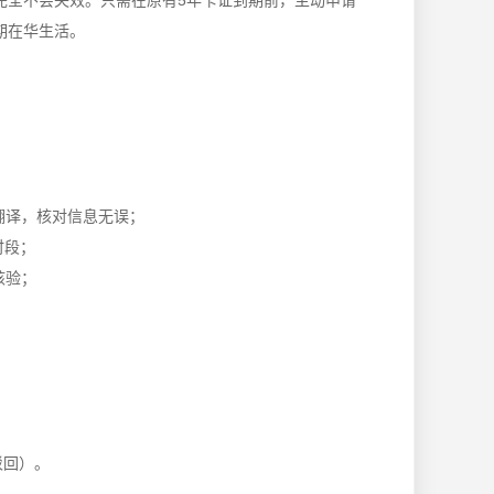
完全不会失效。只需在原有5年卡证到期前，主动申请
期在华生活。
翻译，核对信息无误；
时段；
核验；
驳回）。