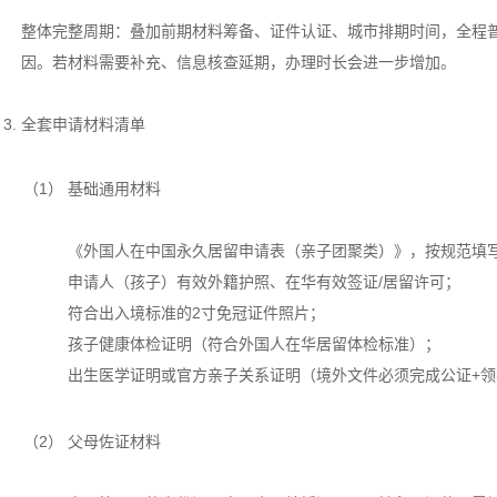
整体完整周期：叠加前期材料筹备、证件认证、城市排期时间，全程普
因。若材料需要补充、信息核查延期，办理时长会进一步增加。
全套申请材料清单
（1）
基础通用材料
《外国人在中国永久居留申请表（亲子团聚类）》，按规范填
申请人（孩子）有效外籍护照、在华有效签证/居留许可；
符合出入境标准的2寸免冠证件照片；
孩子健康体检证明（符合外国人在华居留体检标准）；
出生医学证明或官方亲子关系证明（境外文件必须完成公证+领
（2）
父母佐证材料