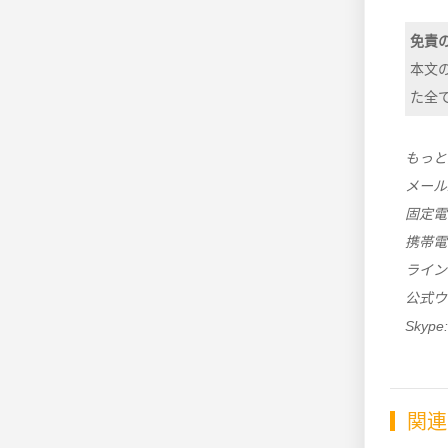
免責
本文
た全
もっと
メール
固定電話:
携帯電話:
ライン・W
公式ウ
Skype:
関連