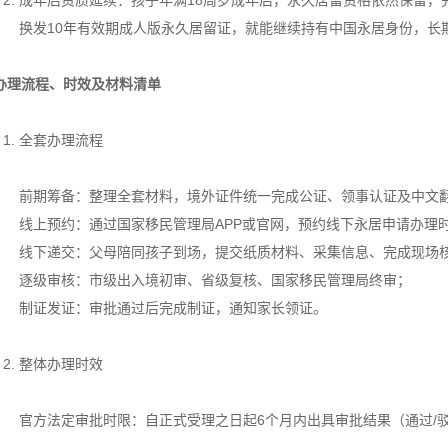
成年后资质延续：孩子年满18周岁成年后，永久居留资格依然保留，
换发10年有效期成人版永久居留证，就能继续持有中国永居身份，长
办理流程、时效及材料清单
全套办理流程
前期筹备：整理全套材料，境外证件统一完成公证、领事认证及中文
线上预约：通过国家移民管理局APP或官网，预约线下永居申请办理
线下递交：父母陪同孩子到场，提交纸质材料、采集信息、完成现场
逐级审核：市级出入境初审、省级复核、国家移民管理局终审；
制证发证：审批通过后完成制证，通知家长领证。
整体办理时效
官方法定审批时限：自正式受理之日起6个月内出具审批结果（通过/