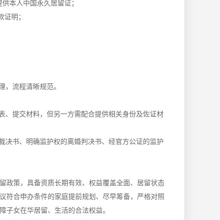
提供本人中国永久居留证；
款证明；
理，流程清晰规范。
表、提交材料，但另一方需配合提供相关身份及佐证材
裁决书、明确监护权的离婚判决书、经官方公证的监护
留政策，具备资质长期有效、权益覆盖全面、居留状态
议符合申办条件的家庭提前规划、尽早筹备，严格对照
障子女在华居留、生活的合法权益。