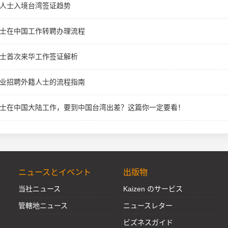
人士入境台湾签证趋势
士在中国工作转聘办理流程
士首次来华工作签证解析
业招聘外籍人士的流程指南
士在中国大陆工作，要到中国台湾出差？这篇你一定要看！
ニュースとイベント
出版物
当社ニュース
Kaizen のサービス
管轄地ニュース
ニュースレター
ビズネスガイド