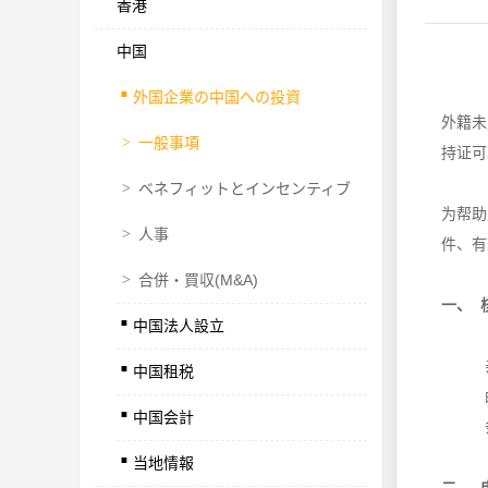
香港
中国
.
外国企業の中国への投資
外籍未
>
一般事項
持证可
>
ベネフィットとインセンティブ
为帮助
>
人事
件、有
>
合併・買収(M&A)
.
一、 
中国法人設立
.
中国租税
.
中国会計
.
当地情報