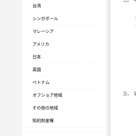
二、 
台湾
シンガポール
マレーシア
アメリカ
日本
英国
ベトナム
三、 
オフショア地域
その他の地域
知的財産権