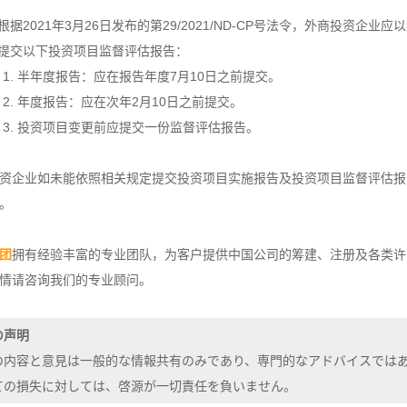
根据2021年3月26日发布的第29/2021/ND-CP号法令，外商投资
提交以下投资项目监督评估报告：
半年度报告：应在报告年度7月10日之前提交。
年度报告：应在次年2月10日之前提交。
投资项目变更前应提交一份监督评估报告。
资企业如未能依照相关规定提交投资项目实施报告及投资项目监督评估报告，将
。
团
拥有经验丰富的专业团队，为客户提供中国公司的筹建、注册及各类许
情请咨询我们的专业顾问。
の声明
の内容と意見は一般的な情報共有のみであり、専門的なアドバイスでは
ての損失に対しては、啓源が一切責任を負いません。