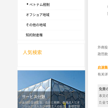
.
ベトナム税制
オフショア地域
その他の地域
知的財産権
外商投
人気検索
政罚款
启源集
有关详
免責
本文
サービス分野
た全
当社は会計監査、会計と税務、香港法人とオ
フショア法人及び中国法人の設立、商標登録