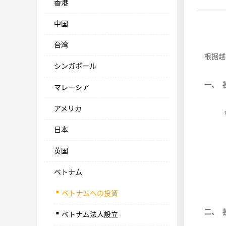
香港
中国
台湾
根据越
シンガポール
一、 
マレーシア
アメリカ
日本
英国
ベトナム
.
ベトナムへの投資
.
二、 
ベトナム法人設立