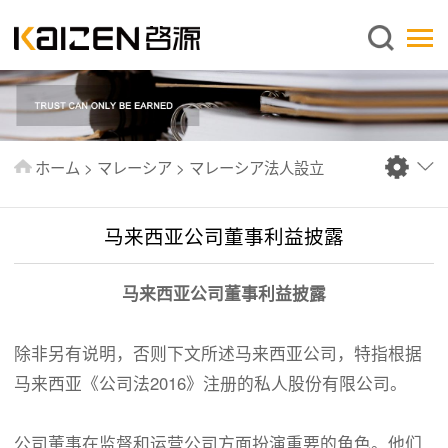
日本語
ホーム
企業情報
事業内容
ホーム
>
マレーシア
>
マレーシア法人設立
ニュース
情報
马来西亚公司董事利益披露
出版物
马来西亚公司董事利益披露
よくあるご質問
お問い合わせ
除非另有说明，否则下文所述马来西亚公司，特指根据
马来西亚《公司法2016》注册的私人股份有限公司。
公司董事在监督和运营公司方面扮演重要的角色。他们