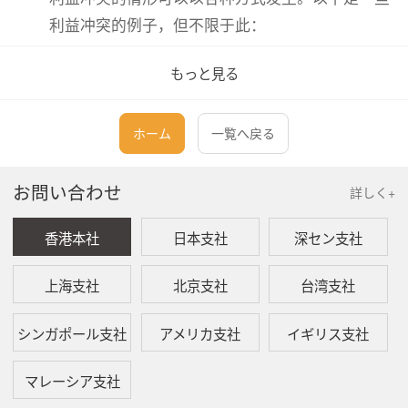
利益冲突的例子，但不限于此：
董事对涉及集团公司的合同或拟议合同表现
もっと見る
出兴趣。
董事担任其他职位或拥有可能与其作为董事
的职责或利益发生冲突的财产。
ホーム
一覧へ戻る
董事利用集团的资产、信息或职务谋取私
利。
お問い合わせ
詳しく+
董事利用集团得到的机会为自己谋取利益。
香港本社
日本支社
深セン支社
二、 董事利益披露
上海支社
北京支社
台湾支社
本质上，董事只需要披露与公司相关的重大利益和
シンガポール支社
アメリカ支社
イギリス支社
交易。
マレーシア支社
根据《公司法2016》第221(1)条，任何董事在发现