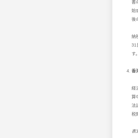
書
始
後
納
3
す
香
経
算
法
税
表