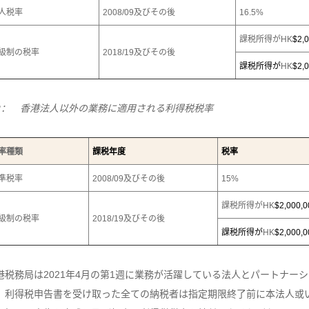
人税率
2008/09
及びその後
16.5%
課税所得が
HK
$2,
級制の税率
2018/19
及びその後
課税所得が
HK
$2,
2： 香港法人以外の業務に適用される利得税税率
率種類
課税年度
税率
準税率
2008/09
及びその後
15%
課税所得が
HK
$2,000,0
級制の税率
2018/19
及びその後
課税所得が
HK
$2,000,0
港税務局は2021年4月の第1週に業務が活躍している法人とパートナーシ
、利得税申告書を受け取った全ての納税者は指定期限終了前に本法人或