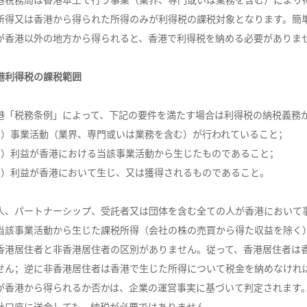
港税務局は香港本土で行う事業（業界、専門或いは業務を含む）により
所得又は香港から得られた所得のみが利得税の課税対象となります。簡
が香港以外の地方から得られると、香港で利得税を納める必要がありま
港利得税の課税範囲
港「税務条例」によって、下記の要件を満たす場合は利得税の納税義務
1）事業活動（業界、専門或いは業務を含む）が行われていること；
2）利益が香港における当該事業活動から生じたものであること；
3）利益が香港において生じ、又は獲得されるものであること。
人、パートナーシップ、受託者又は団体を含む全ての人が香港において
当該事業活動から生じた課税所得（会社の株の売買から得た収益を除く
香港居住者と非香港居住者の区別がありません。従って、香港居住者は
せん；逆に非香港居住者は香港で生じた所得について税金を納めなけれ
が香港から得られるか否かは、企業の運営事実に基づいて判定されます