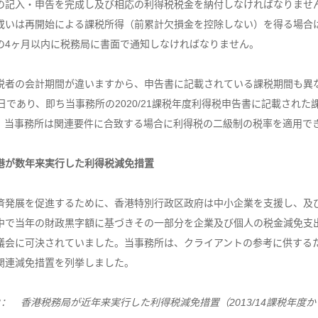
の記入・申告を完成し及び相応の利得税税金を納付しなければなりませ
或いは再開始による課税所得（前累計欠損金を控除しない）を得る場合
の4ヶ月以内に税務局に書面で通知しなければなりません。
税者の会計期間が違いますから、申告書に記載されている課税期間も異
1日であり、即ち当事務所の2020/21課税年度利得税申告書に記載された課税
。当事務所は関連要件に合致する場合に利得税の二級制の税率を適用で
港が数年来実行した利得税減免措置
済発展を促進するために、香港特別行政区政府は中小企業を支援し、及
中で当年の財政黒字額に基づきその一部分を企業及び個人の税金減免支
議会に可決されていました。当事務所は、クライアントの参考に供する
関連減免措置を列挙しました。
3： 香港税務局が近年来実行した利得税減免措置（2013/14課税年度か