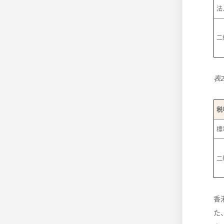
法
二
表
税
標
二
香
た