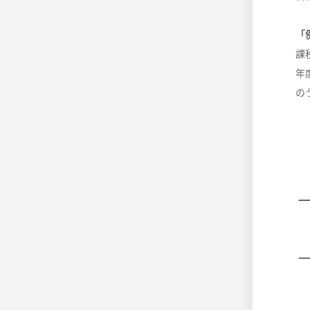
「
課
年
の