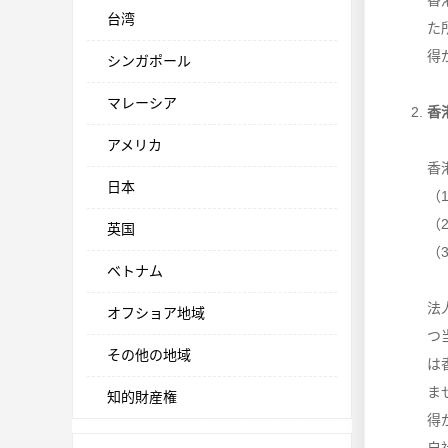
香
台湾
た
得
シンガポール
マレーシア
香
アメリカ
香
日本
（
（
英国
（
ベトナム
法
オフショア地域
つ
その他の地域
は
ま
知的財産権
得