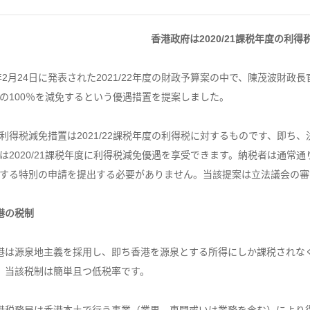
香港政府は2020/21課税年度の利
1年2月24日に発表された2021/22年度の財政予算案の中で、陳茂波財政長官
の100％を減免するという優遇措置を提案しました。
利得税減免措置は2021/22課税年度の利得税に対するものです、即ち、決算
は2020/21課税年度に利得税減免優遇を享受できます。納税者は通常
する特別の申請を提出する必要がありません。当該提案は立法議会の審
港の税制
港は源泉地主義を採用し、即ち香港を源泉とする所得にしか課税されな
。当該税制は簡単且つ低税率です。