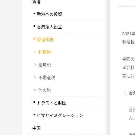
香港
.
香港への投資
.
香港法人設立
.
202
香港租税
利得税
>
利得税
今回の
>
給与税
る会社
置に対
>
不動産税
>
他の税
.
香
トラストと財団
.
香
ビザとイミグレーション
ん
中国