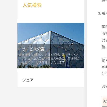
自
人気検索
香
国
る
対
務
サービス分野
当社は会計監査、会計と税務、香港法人とオ
フショア法人及び中国法人の設立、商標登録
簡
などのサービスを提供いたします。
の
利
シェア
表
税