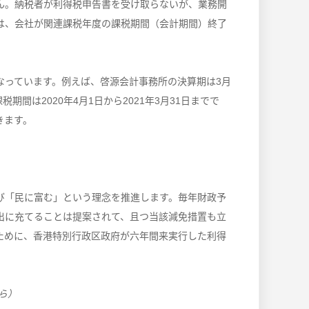
ん。納税者が利得税申告書を受け取らないが、業務開
は、会社が関連課税年度の課税期間（会計期間）終了
なっています。例えば、啓源会計事務所の決算期は3月
期間は2020年4月1日から2021年3月31日までで
きます。
び「民に富む」という理念を推進します。毎年財政予
出に充てることは提案されて、且つ当該減免措置も立
ために、香港特別行政区政府が六年間来実行した利得
ら）