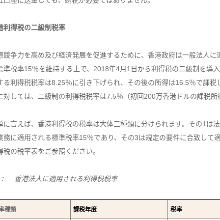
社口座に送金しても、納税が必要ではありません。
港利得税の二級制税率
際競争力を高め及び経済発展を促進するために、香港政府は一般法人に適
標準税率15％を維持する上で、2018年4月1日から利得税の二級制を導
する利得税税率は8.25％に引き下げられ、その後の所得は16.5％で
に対しては、二級制の利得税税率は7.5％（初回200万香港ドルの課税所
単に言えば、香港利得税の税率は大体三種類に分けられます。その1は法人
業務に適用される標準税率15％であり、その3は規定の要件に合致して
得税の税率表をご参照ください。
1： 香港法人に適用される利得税税率
率種類
課税年度
税率