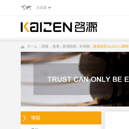
日本語
ホーム
情報
香港
香港租税
利得税
香港政府は2020/21
情報