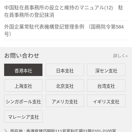
中国駐在員事務所の設立と維持のマニュアル(12) 駐
在員事務所の登記抹消
外国企業常駐代表機構登記管理条例 （国務院令第584
号）
お問い合わせ
詳しく+
香港本社
日本支社
深セン支社
上海支社
北京支社
台湾支社
シンガポール支社
アメリカ支社
イギリス支社
マレーシア支社
所在地 : 香港官塘巧明街111号富利広場21階2101-2105室