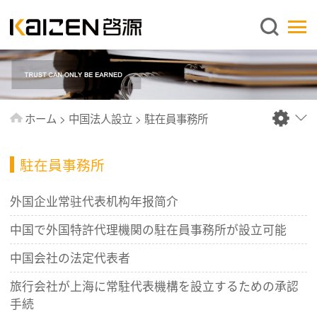
日本語
ホーム
企業情報
事業内容
ホーム
>
中国法人設立
>
駐在員事務所
ニュース
情報
駐在員事務所
出版物
外国企业常驻代表机构年报简介
よくあるご質問
中国で外国特許代理機関の駐在員事務所が設立可能
お問い合わせ
中国会社の法定代表者
旅行会社が上海に常駐代表機構を設立するための承認
手続