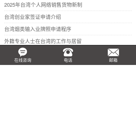
2025年台湾个人网络销售货物新制
台湾创业家签证申请介绍
台湾烟类输入业牌照申请程序
外籍专业人士在台湾的工作与居留
台湾就业金卡租税优惠
在线咨询
电话
邮箱
2025台湾数字游牧签证正式上路！
台湾公司申报所得税的特殊制度介绍「扩大书审」制度
台湾2025年劳动新制度
台湾从事第三方支付业务应遵询事项
台湾公司送礼之税务申报
台湾公司资本额介绍