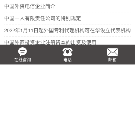
中国外资电信企业简介
中国一人有限责任公司的特别规定
2022年1月11日起外国专利代理机构可在华设立代表机构
中国外商投资企业注册资本的出资及使用
外商投资企业注册后程序--外国人出入境手续
在线咨询
电话
邮箱
中国现允许设立外商独资娱乐场所
中国将允许企业申请休眠
深圳商事主体2021年3月起可申请歇业登记
​中国北京 外国企业常驻代表机构注销登记
中国高新技术企业申请程序
外商在华直接投资的形式