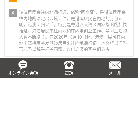
港澳居民来往内地通行证，俗称“回乡证”，是港澳居民来
往内地的法定出入境证件，是港澳居民在内地的身份证
明。港澳回归以后，特别是粤港澳大湾区国家战略的加快
推进，港澳居民来往内地和在内地创业工作、学习生活的
人数不断增长。自2020年10月10日起，港澳居民可在内
地申请换发补发港澳居民来往内地通行证。本文将以问答
形式予以解答相关问题，以供启源的客户们参考。
加州企业虚拟名称问答
オンライン会話
電話
メール
问： 加州商业名称是什么？ 答： 对于在加州从事营利活
动的个人或商业实体而言，企业名称是一个重要的品牌战
略。加州公司虚拟名称又叫做商业名称（DBA），仅用于
商标、品牌目的不是一种商业结构。
BEPS是什么？有何影响？
被誉为“百年来国际税收领域根本性变革”的BEPS行动，对