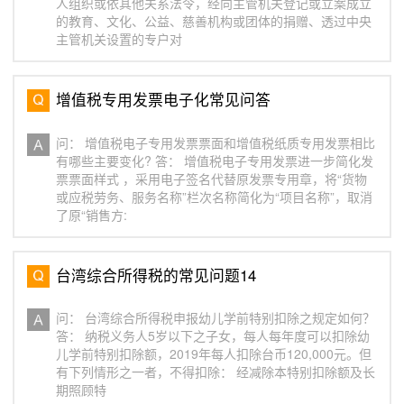
人组织或依其他关系法令，经向主管机关登记或立案成立
的教育、文化、公益、慈善机构或团体的捐赠、透过中央
主管机关设置的专户对
增值税专用发票电子化常见问答
问： 增值税电子专用发票票面和增值税纸质专用发票相比
有哪些主要变化? 答： 增值税电子专用发票进一步简化发
票票面样式 ，采用电子签名代替原发票专用章，将“货物
或应税劳务、服务名称”栏次名称简化为“项目名称”，取消
了原“销售方:
台湾综合所得税的常见问题14
问： 台湾综合所得税申报幼儿学前特别扣除之规定如何？
答： 纳税义务人5岁以下之子女，每人每年度可以扣除幼
儿学前特别扣除额，2019年每人扣除台币120,000元。但
有下列情形之一者，不得扣除： 经减除本特别扣除额及长
期照顾特