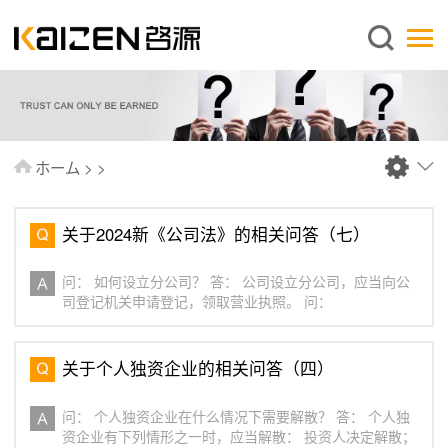
日本語
ホーム
企業情報
事業内容
ホーム
>
>
ニュース
情報
关于2024新《公司法》的相关问答（七）
出版物
问： 如何设立分公司？ 答： 公司设立分公司，应当向公
よくあるご質問
司登记机关申请登记，领取营业执照。 问：
お問い合わせ
关于个人独资企业的相关问答（四）
问： 个人独资企业在什么情况下需要解散？ 答： 个人独
资企业有下列情形之一时，应当解散： 投资人决定解散；