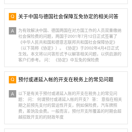
关于中国与德国社会保障互免协定的相关问答
为有效解决中国、德国两国在对方国工作的人员双重缴纳
社会保险费的问题，两国于2001年7月12日正式签署了
《中华人民共和国和德意志联邦共和国社会保障协定》
（以下简称《协定》）。《协定》于2002年4月4日正式
生效。本文将以问答形式予以解答相关问题，以供启源的
客户们参考。 问： 《协定》中互免的保险费
预付或递延入帐的开支在税务上的常见问题
以下是有关于预付或递延入账的开支在税务上的常见问
题： 问： 何谓预付或递延入帐的开支？ 答： 意指在相关
期之前预先支付的营运性开支，例如保险费，汽车牌照
费，差饷及会费。一般而言，预付开支所覆盖的时期会超
越招致开支的的财政年度