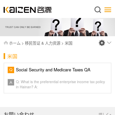
日本語
ホーム
企業情報
事業内容
ホーム
>
移民签证 & 人力资源
>
米国
ニュース
米国
情報
出版物
Social Security and Medicare Taxes QA
よくあるご質問
Q: What is the preferential enterprise income tax policy
お問い合わせ
in Hainan? A:
お問い合わせ
詳しく+