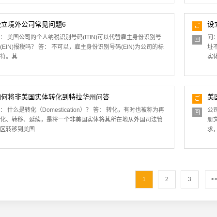
设立境外公司常见问题6
设
ご
質
： 美国公司的个人纳税识别号码(ITIN)可以代替雇主身份识别号
问
回
問
(EIN)报税吗？ 答： 不可以，雇主身份识别号码(EIN)为公司的标
址
答
符。其
实
如何将非美国实体转化到特拉华州问答
美
ご
質
： 什么是转化（Domestication）？ 答： 转化，有时也被称为再
公
回
問
化、转移、延续，是将一个非美国实体将其所在地从外国司法管
册
答
区转移到美国
求
1
2
3
>