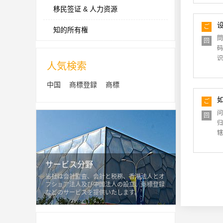
移民签证 & 人力资源
ご
知的所有権
質
問
回
問
码
答
识
人気検索
中国
商標登録
商標
ご
質
问
回
問
归
答
辖
サービス分野
当社は会計監査、会計と税務、香港法人とオ
フショア法人及び中国法人の設立、商標登録
などのサービスを提供いたします。