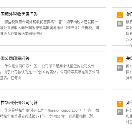
美国境外税收优惠问答
美
ご
質
： 哪些税款符合境外税收优惠资格？ 答： 如果纳税人已就同一
版
回
問
境外来源收入向外国政府或美国属地缴纳（或应计）所得税，同
实
答
该收入还需缴纳美国所得税
版
以
一
美国公司印章问答
美
ご
質
： 什么是公司印章？ 答： 公司印章是用来认证您的公司文件
问
回
問
。由于公司被认为是一个独立的实体，公司印章实际充当了公司
限
答
签名。任何由
摊
特拉华州外州公司问答
如
ご
質
： 什么是特拉华州“外州公司”（foreign corporation）？ 答： 根
问：
回
問
特拉华州普通公司法第371节，“外州公司”一词系指根据（除
归
答
辖