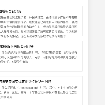
国版权登记介绍
权是由美国宪法授予的一种保护形式，由法律赋予作品所有者在
体媒介负载的原创作品。版权涵盖已出版和未出版的作品。 虽然
权是在创作原创作品时自动产生的，但向美国版权局登记版权可
大大提升其价值。版权登记建立了所有权的公共记录，可以创建
个所有权的推定，这在诉讼中执行版权时是很有价值的
国S型股份有限公司问答
： 什么是S型股份有限公司？ 答： 在联邦税务层面，S型股份有
公司可以选择将公司的收入、亏损、可扣除的支出和税务优惠分
给股东们。S型股份有限
何将非美国实体转化到特拉华州问答
 什么是转化（Domestication）？ 答： 转化，有时也被称为再
化、转移、延续，是将一个非美国实体将其所在地从外国司法管
区转移到美