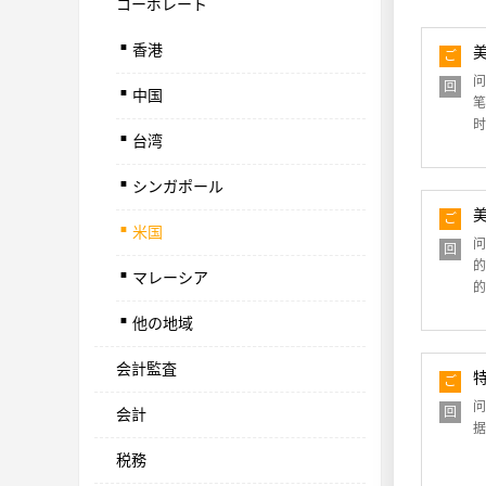
コーポレート
.
香港
.
ご
質
问
回
問
中国
.
笔
答
时
台湾
.
シンガポール
.
ご
米国
.
質
问
回
問
的
答
マレーシア
.
的
他の地域
会計監査
ご
質
问
回
会計
問
据
答
税務