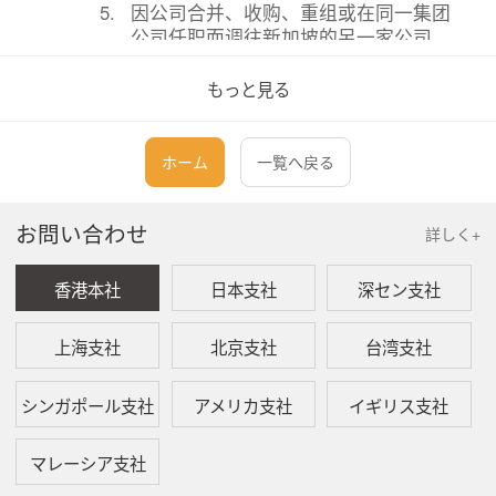
5.
因公司合并、收购、重组或在同一集团
公司任职而调往新加坡的另一家公司。
6.
因培训、业务或派驻海外而离开新加坡
もっと見る
三至六个月。
ホーム
一覧へ戻る
问：
何时提交IR21表格？
答：
如果您的员工需要进行税收清理，则必须在以下
お問い合わせ
詳しく+
日期最少一个月前递交IR21表格:
一、 该雇员停止在新加坡为您工作；
二、 员工开始海外派遣；或
香港本社
日本支社
深セン支社
三、 员工离开新加坡超过三个月。
上海支社
北京支社
台湾支社
问：
如何提交IR21表格？
シンガポール支社
アメリカ支社
イギリス支社
答：
您可以通过“我的税务门户（myTax）”在线提交
税务清关(IR21表格)，也可以通过从IRAS网站下
载表格，填妥后将表格提交到IRAS办事处。
マレーシア支社