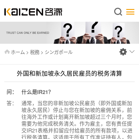
日本語
ホーム
企業情報
事業内容
ホーム
>
税務
>
シンガポール
ニュース
情報
外国和新加坡永久居民雇员的税务清算
出版物
问：
什么是IR21？
よくあるご質問
答：
通常，当您的非新加坡公民雇员（即外国或新加
お問い合わせ
坡永久居民）停止与您在新加坡的雇佣关系，前
往海外工作或计划离开新加坡超过三个月时，您
需要为他完成税务清关。作为雇主，您有责任提
交IR21表格并扣留应付给雇员的所有款项，以进
行税务清算。这适用于所有工作准证持有人，包