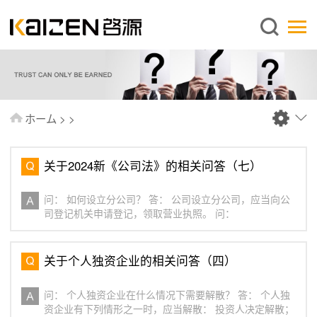
日本語
ホーム
企業情報
事業内容
ホーム
>
>
ニュース
情報
关于2024新《公司法》的相关问答（七）
出版物
问： 如何设立分公司？ 答： 公司设立分公司，应当向公
よくあるご質問
司登记机关申请登记，领取营业执照。 问：
お問い合わせ
关于个人独资企业的相关问答（四）
问： 个人独资企业在什么情况下需要解散？ 答： 个人独
资企业有下列情形之一时，应当解散： 投资人决定解散；