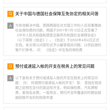
关于中国与德国社会保障互免协定的相关问答
为有效解决中国、德国两国在对方国工作的人员双重缴纳
社会保险费的问题，两国于2001年7月12日正式签署了
《中华人民共和国和德意志联邦共和国社会保障协定》
（以下简称《协定》）。《协定》于2002年4月4日正式
生效。本文将以问答形式予以解答相关问题，以供启源的
客户们参考。 问： 《协定》中互免的保险费
预付或递延入帐的开支在税务上的常见问题
以下是有关于预付或递延入账的开支在税务上的常见问
题： 问： 何谓预付或递延入帐的开支？ 答： 意指在相关
期之前预先支付的营运性开支，例如保险费，汽车牌照
费，差饷及会费。一般而言，预付开支所覆盖的时期会超
越招致开支的的财政年度