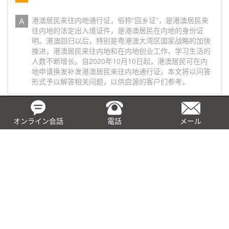
港澳居民来往内地通行证，俗称“回乡证”，是港澳居民来
往内地的法定出入境证件，是港澳居民在内地的身份证
明。港澳回归以后，特别是粤港澳大湾区国家战略的加快
推进，港澳居民来往内地和在内地创业工作、学习生活的
人数不断增长。自2020年10月10日起，港澳居民可在内
地申请换发补发港澳居民来往内地通行证。本文将以问答
形式予以解答相关问题，以供启源的客户们参考。
加州企业虚拟名称问答
オンライン会話
電話
メール
问： 加州商业名称是什么？ 答： 对于在加州从事营利活
动的个人或商业实体而言，企业名称是一个重要的品牌战
略。加州公司虚拟名称又叫做商业名称（DBA），仅用于
商标、品牌目的不是一种商业结构。
BEPS是什么？有何影响？
被誉为“百年来国际税收领域根本性变革”的BEPS行动，对