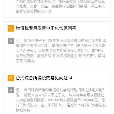
人组织或依其他关系法令，经向主管机关登记或立案成立
的教育、文化、公益、慈善机构或团体的捐赠、透过中央
主管机关设置的专户对
增值税专用发票电子化常见问答
问： 增值税电子专用发票票面和增值税纸质专用发票相比
有哪些主要变化? 答： 增值税电子专用发票进一步简化发
票票面样式 ，采用电子签名代替原发票专用章，将“货物
或应税劳务、服务名称”栏次名称简化为“项目名称”，取消
了原“销售方:
台湾综合所得税的常见问题14
问： 台湾综合所得税申报幼儿学前特别扣除之规定如何？
答： 纳税义务人5岁以下之子女，每人每年度可以扣除幼
儿学前特别扣除额，2019年每人扣除台币120,000元。但
有下列情形之一者，不得扣除： 经减除本特别扣除额及长
期照顾特