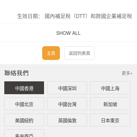
生效日期： 國內補足稅（DTT）和跨國企業補足稅
（MTT）均適用於馬來西亞在2025年1月1日或之後
SHOW ALL
開始的財政年度（FY）。
適用範圍（範圍測試）
主頁
返回列表頁
企業須同時滿足以下雙重標準，方可納入全球最低
聯絡我們
更多+
稅（GMT）法規的管轄範圍：
中國香港
中國深圳
中國上海
跨國企業集團身份： 該集團必須在多個司
中國北京
中國台灣
新加坡
法管轄區開展業務（即至少擁有一家境外
子公司、分行或常設機構）。純本土企業
集團不在此列。該規則同樣明確適用於納
美國紐約
英國倫敦
日本東京
閩實體（Labuan entities）以及與石油相關
的業務。
馬來西亞