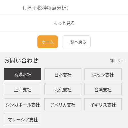
基于税种特点分析；
基于行业特点分析；
もっと見る
基于业务流程分析；
基于发票数据分析。
ホーム
一覧へ戻る
三、
纳税人的分类分级
お問い合わせ
詳しく+
根据《关于印发<纳税人分类分级管理办法>的通
香港本社
日本支社
深セン支社
知》（税总发【2016】99号）文的规定：
上海支社
北京支社
台湾支社
企业纳税人如何分类分级管理？
シンガポール支社
アメリカ支社
イギリス支社
企业纳税人按规模分为大企业、重点税源企
业和一般税源企业。大企业专指税务总局确
マレーシア支社
定并牵头管理的、资产或纳税规模达到一定