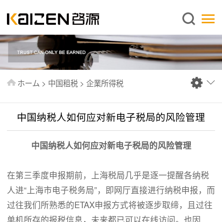
日本語
ホーム
企業情報
事業内容
ホーム
>
中国租税
>
企業所得税
ニュース
情報
中国纳税人如何应对新电子税局的风险管理
出版物
中国纳税人如何应对新电子税局的风险管理
よくあるご質問
お問い合わせ
在第三季度申报期前，上海税局几乎是逐一提醒各纳税
人进“上海市电子税务局”，即网厅直接进行纳税申报，而
过往我们所熟悉的ETAX申报方式将被逐步取缔，且过往
单机所存的报税信息，未来都已可以在线访问。也因