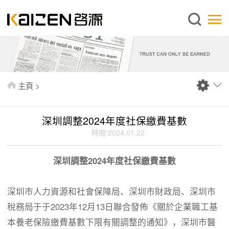
繁體中文
主頁
關於啓源
服務範圍
主頁
>
新聞中心
資料庫
深圳調整2024年度社保繳費基數
出版刊物
時間:2024.01.22
常見問題
深圳調整2024年度社保繳費基數
聯絡我們
深圳市人力資源和社會保障局、深圳市財政局、深圳市
稅務局于于2023年12月13日聯合發佈《關於企業職工基
本養老保險繳費基數下限有關調整的通知》，深圳市醫