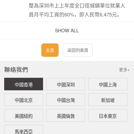
整為深圳市上上年度全口徑城鎮單位就業人
員月平均工資的60%，即人民幣6,475元。
SHOW ALL
自2024年1月1日起，深圳市企業職工失業保
險的繳費基數上限調整為深圳市上上年度在
崗職工月平均工資的300%，即人民幣41,190
主頁
返回列表頁
元。
聯絡我們
更多+
自2024年1月1日起，深圳市企業職工工傷保
中國香港
中國深圳
中國上海
險的繳費基數下限調整為深圳市最低工資標
準, 無上限限制。
中國北京
中國台灣
新加坡
二、 繳費比例調整
美國紐約
英國倫敦
日本東京
自2024年1月1日起，深圳市基本醫療保險一
馬來西亞