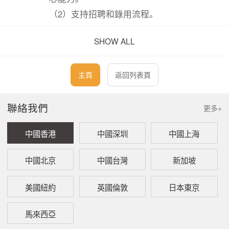
（2）支持招聘和錄用流程。
（3）在公司需要為聯邦或州法律規定的殘障
SHOW ALL
人士提供便利時，強調職位的基本職能。
（4）區分豁免與非豁免法定加班和其他要求
的工作。
主頁
返回列表頁
職位簡介應包括哪些內容
聯絡我們
更多+
中國香港
中國深圳
中國上海
就像房屋圖紙能確保建築商（最終是房主）
的佈局正確一樣，職位簡介也能確保職位成
中國北京
中國台灣
新加坡
果清晰明了。以下內容通常包含在一份精心
撰寫的職位成功簡介中：
美國紐約
英國倫敦
日本東京
（1） 職位名稱。職位名稱是標題，因此正確
馬來西亞
使用職位名稱非常重要。同時確保職位名稱