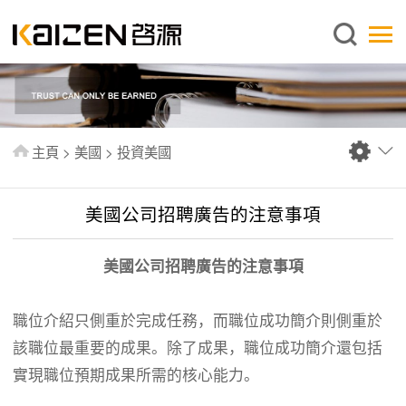
繁體中文
主頁
關於啓源
服務範圍
主頁
>
美國
>
投資美國
新聞中心
資料庫
美國公司招聘廣告的注意事項
出版刊物
美國公司招聘廣告的注意事項
常見問題
聯絡我們
職位介紹只側重於完成任務，而職位成功簡介則側重於
該職位最重要的成果。除了成果，職位成功簡介還包括
實現職位預期成果所需的核心能力。