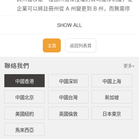
企業可以將註冊州從 A 州變更到 B 州，而無需停
止業務、重新成立公司或重新申請 EIN。換句話
SHOW ALL
說，企業的身份不變，只是把「法律註冊地」從一
個州移到另一個州，並繼續以同一個實體延續經
營。
主頁
返回列表頁
所有資產、EIN 與合同全部保留
聯絡我們
更多+
中國香港
中國深圳
中國上海
公司的銀行賬戶、會計賬目、客戶與供應商
合同、知識產權以及歷史經營記錄均不會發
中國北京
中國台灣
新加坡
生變化，僅註冊州發生變更。這一點對於已
經擁有穩定客戶、長期合同或融資安排的企
美國紐約
英國倫敦
日本東京
業尤為關鍵。
馬來西亞
法律風險更低、流程更簡單