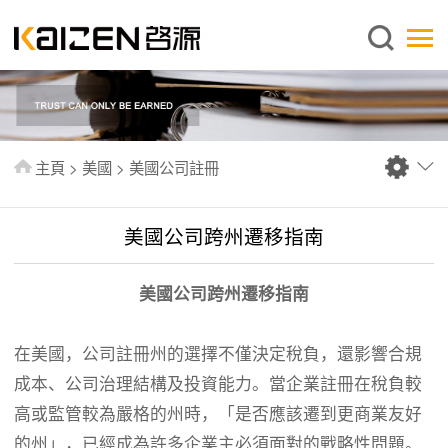
繁體中文
主頁
關於啓源
服務範圍
主頁
>
美國
>
美國公司註冊
新聞中心
資料庫
美國公司跨州遷移指南
出版刊物
美國公司跨州遷移指南
常見問題
聯絡我們
在美國，公司註冊州的選擇不僅決定稅負，還影響合規
成本、公司治理結構及投資能力。當企業註冊在稅負較
高或監管較為嚴格的州時，「是否應該遷到更商業友好
的州」，已經成為許多企業主必須面對的戰略性問題。