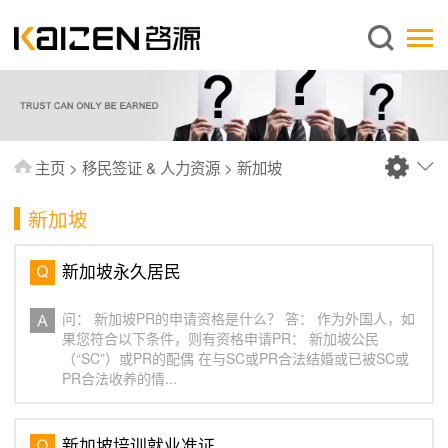
简体中文
主页
关于启源
服务范围
主页
>
移民签证 & 人力资源
>
新加坡
新闻中心
新加坡
知识库
出版刊物
新加坡永久居民
常见问题
问： 新加坡PR的申请资格是什么？ 答： 作为外国人，如
联系我们
果您符合以下条件，则有资格申请PR： 新加坡公民
（“SC”）或PR的配偶 在与SC或PR合法结婚或已被SC或
PR合法收养的情...
新加坡培训就业准证