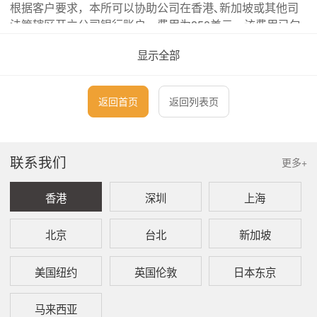
根据客户要求，本所可以协助公司在香港､新加坡或其他司
法管辖区开立公司银行账户，费用为850美元。该费用已包
括一套按照开立银行账户要求而准备的香港执业会计师认证
显示全部
公司的文件。但是，本所服务仅限于提供协助开立银行之服
务，并不能保证成功开设银行账户。
返回首页
返回列表页
一、
尼维斯（Nevis）商业公司注册费
本所注册一间尼维斯商业公司费用为2,250美元。此
联系我们
更多+
费用包括以下服务：
香港
深圳
上海
解答客户关于在尼维斯注册和维护商业公司的问
题；
编制公司注册文件并提交到有关部门；
北京
台北
新加坡
支付注册公司的法定费用；
编制一份基本的经营协议；
美国纽约
英国伦敦
日本东京
提供首年注册地址；
提供首年注册代理；
准备一套公司套装，包括公司印章和钢印。
马来西亚